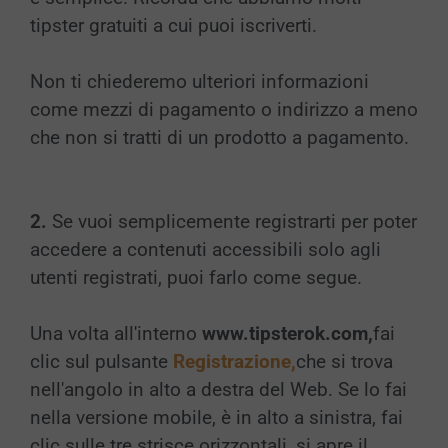
tipster gratuiti a cui puoi iscriverti.
Non ti chiederemo ulteriori informazioni
come mezzi di pagamento o indirizzo a meno
che non si tratti di un prodotto a pagamento.
2.
Se vuoi semplicemente registrarti per poter
accedere a contenuti accessibili solo agli
utenti registrati, puoi farlo come segue.
Una volta all'interno
www.tipsterok.com,
fai
clic sul pulsante
Registrazione,
che si trova
nell'angolo in alto a destra del Web. Se lo fai
nella versione mobile, è in alto a sinistra, fai
clic sulle tre strisce orizzontali, si apre il