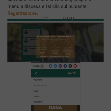
menu a discesa e fai clic sul pulsante
Registrazione.