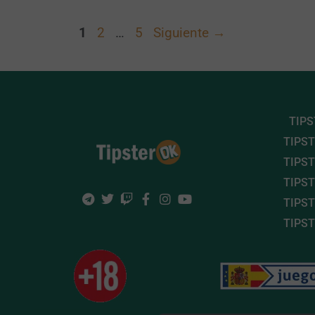
1
2
…
5
Siguiente
→
TIPS
TIPS
TIPST
TIPST
TIPST
TIPST