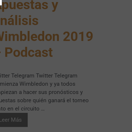
puestas y
nálisis
Wimbledon 2019
 Podcast
itter Telegram Twitter Telegram
mienza Wimbledon y ya todos
piezan a hacer sus pronósticos y
uestas sobre quién ganará el torneo
to en el circuito …
Leer Más