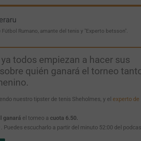
eraru
e Fútbol Rumano, amante del tenis y "Experto betsson".
ya todos empiezan a hacer sus
sobre quién ganará el torneo tanto
menino.
endo nuestro tipster de tenis Sheholmes, y el
experto de
l ganará
el torneo a
cuota 6.50.
1
. Puedes escucharlo a partir del minuto 52:00 del podcas