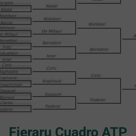
Fieraru Cuadro ATP