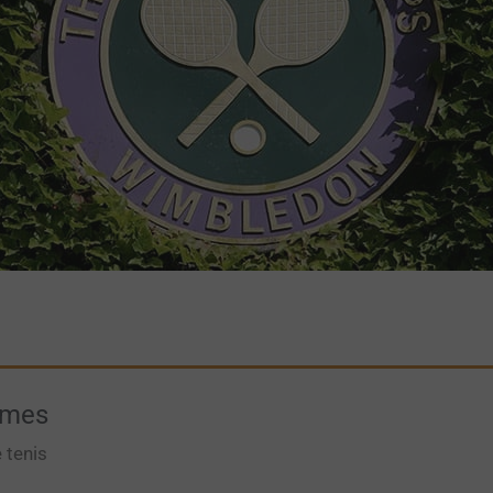
lmes
 tenis