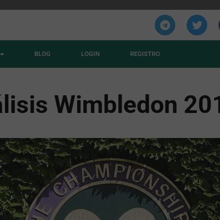
BLOG
LOGIN
REGISTRO
álisis Wimbledon 20