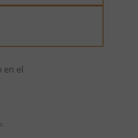
 en el
t.