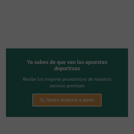
Ya sabes de que van las apuestas
deportivas
Recibe los mejores pronósticos de nuestros
servicio premium
Si, Quiero empezar a ganar