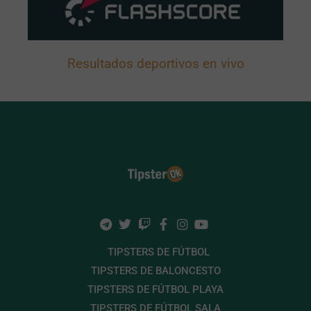
Resultados deportivos en vivo
TIPSTERS DE FÚTBOL
TIPSTERS DE BALONCESTO
TIPSTERS DE FÚTBOL PLAYA
TIPSTERS DE FÚTBOL SALA