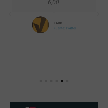
6,00.​
LADD
Fuente: Twitter