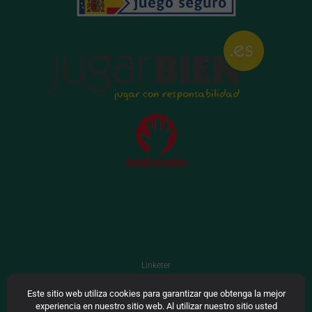
Linketer
Este sitio web utiliza cookies para garantizar que obtenga la mejor
© 2021 Todos los derechos reservados
experiencia en nuestro sitio web. Al utilizar nuestro sitio usted