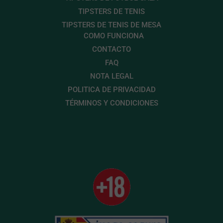
TIPSTERS DE TENIS
TIPSTERS DE TENIS DE MESA
COMO FUNCIONA
CONTACTO
FAQ
NOTA LEGAL
POLITICA DE PRIVACIDAD
TÉRMINOS Y CONDICIONES