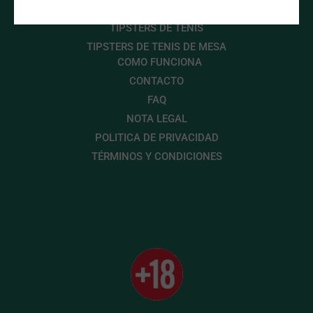
TIPSTERS DE FÚTBOL SALA
TIPSTERS DE TENIS
TIPSTERS DE TENIS DE MESA
COMO FUNCIONA
CONTACTO
FAQ
NOTA LEGAL
POLITICA DE PRIVACIDAD
TÉRMINOS Y CONDICIONES