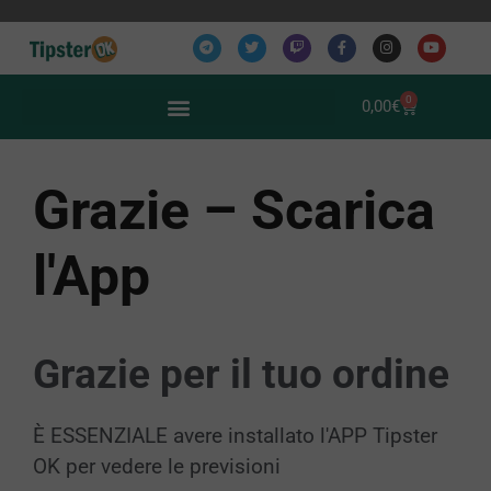
0
0,00
€
Grazie – Scarica
l'App
Grazie per il tuo ordine
È ESSENZIALE avere installato l'APP Tipster
OK per vedere le previsioni