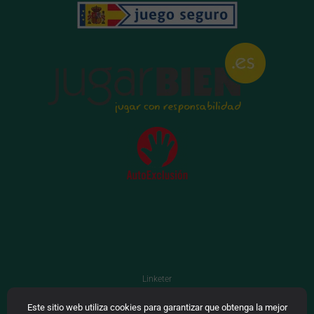
Linketer
Este sitio web utiliza cookies para garantizar que obtenga la mejor