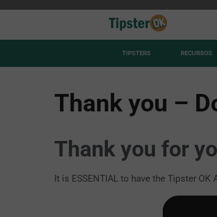
TIPSTERS
RECURSOS
Thank you – D
Thank you for yo
It is ESSENTIAL to have the Tipster OK 