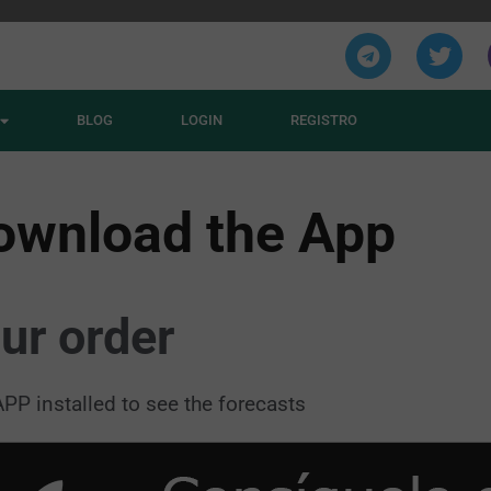
BLOG
LOGIN
REGISTRO
ownload the App
ur order
APP installed to see the forecasts