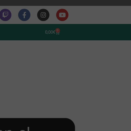
0
0,00
€