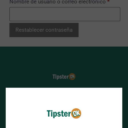
Nombre de usuario o correo electrónico
*
Restablecer contraseña
TIPSTERS DE FÚTBOL
TIPSTERS DE BALONCESTO
TIPSTERS DE FÚTBOL PLAYA