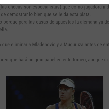
(las checas son especialistas) que como jugadora ind
 de demostrar lo bien que se le da esta pista.
o porque para las casas de apuestas la alemana ya de
ella.
a que eliminar a Mladenovic y a Muguruza antes de enf
 creo que hará un gran papel en este torneo, aunque si