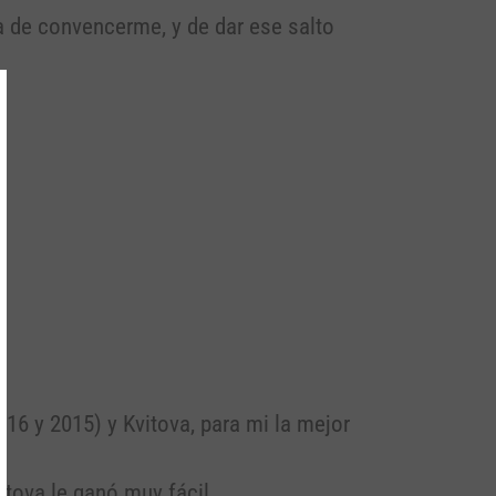
a de convencerme, y de dar ese salto
016 y 2015) y Kvitova, para mi la mejor
tova le ganó muy fácil.