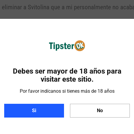
de eliminar a Svitolina que a mi personalmente no acab
Debes ser mayor de 18 años para
visitar este sitio.
Por favor indícanos si tienes más de 18 años
Si
No
imo desde la primera ronda entre Kerber (ganadora en 2
nes en la Fed Cup este fin de semana y la propia Kvi