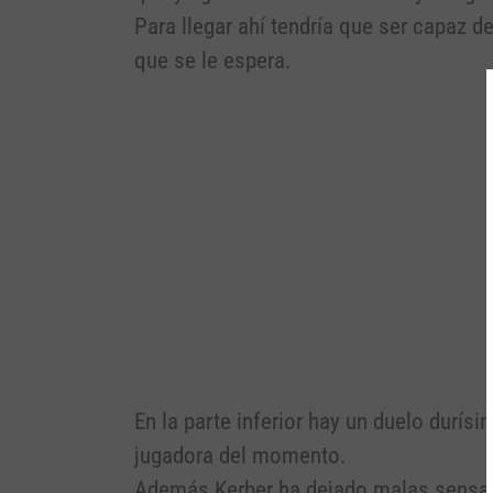
Para llegar ahí tendría que ser capaz 
que se le espera.
En la parte inferior hay un duelo durís
jugadora del momento.
Además Kerber ha dejado malas sensacio